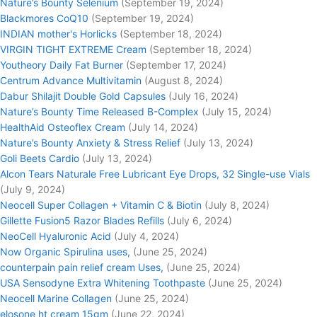
Nature’s Bounty Selenium
(September 19, 2024)
Blackmores CoQ10
(September 19, 2024)
INDIAN mother's Horlicks
(September 18, 2024)
VIRGIN TIGHT EXTREME Cream
(September 18, 2024)
Youtheory Daily Fat Burner
(September 17, 2024)
Centrum Advance Multivitamin
(August 8, 2024)
Dabur Shilajit Double Gold Capsules
(July 16, 2024)
Nature’s Bounty Time Released B-Complex
(July 15, 2024)
HealthAid Osteoflex Cream
(July 14, 2024)
Nature’s Bounty Anxiety & Stress Relief
(July 13, 2024)
Goli Beets Cardio
(July 13, 2024)
Alcon Tears Naturale Free Lubricant Eye Drops, 32 Single-use Vials
(July 9, 2024)
Neocell Super Collagen + Vitamin C & Biotin
(July 8, 2024)
Gillette Fusion5 Razor Blades Refills
(July 6, 2024)
NeoCell Hyaluronic Acid
(July 4, 2024)
Now Organic Spirulina uses,
(June 25, 2024)
counterpain pain relief cream Uses,
(June 25, 2024)
USA Sensodyne Extra Whitening Toothpaste
(June 25, 2024)
Neocell Marine Collagen
(June 25, 2024)
elosone ht cream 15gm
(June 22, 2024)