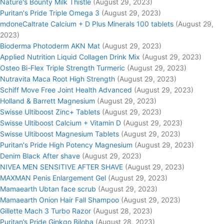
Nature's Bounty Milk Thistle
(August 29, 2023)
Puritan's Pride Triple Omega 3
(August 29, 2023)
mdoneCaltrate Calcium + D Plus Minerals 100 tablets
(August 29,
2023)
Bioderma Photoderm AKN Mat
(August 29, 2023)
Applied Nutrition Liquid Collagen Drink Mix
(August 29, 2023)
Osteo Bi-Flex Triple Strength Turmeric
(August 29, 2023)
Nutravita Maca Root High Strength
(August 29, 2023)
Schiff Move Free Joint Health Advanced
(August 29, 2023)
Holland & Barrett Magnesium
(August 29, 2023)
Swisse Ultiboost Zinc+ Tablets
(August 29, 2023)
Swisse Ultiboost Calcium + Vitamin D
(August 29, 2023)
Swisse Ultiboost Magnesium Tablets
(August 29, 2023)
Puritan's Pride High Potency Magnesium
(August 29, 2023)
Denim Black After shave
(August 29, 2023)
NIVEA MEN SENSITIVE AFTER SHAVE
(August 29, 2023)
MAXMAN Penis Enlargement Gel
(August 29, 2023)
Mamaearth Ubtan face scrub
(August 29, 2023)
Mamaearth Onion Hair Fall Shampoo
(August 29, 2023)
Gillette Mach 3 Turbo Razor
(August 28, 2023)
Puritan’s Pride Ginkgo Biloba
(August 28, 2023)