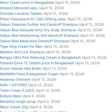
Moov Cream price in Bangladesh
(April 15, 2024)
Kirkland Minoxidil uses,
(April 15, 2024)
Dulcolax Laxative Tablets
(April 15, 2024)
Pfizer Salazopyrin En Tabs 500mg uses,
(April 15, 2024)
Selsun Selenium Sulfide Anti Dandruff Shampoo
(April 15, 2024)
Selsun Blue Naturals Itchy Dry Scalp Shampoo
(April 15, 2024)
Selsun Blue Moisturizing Anti-dandruff Shampoo
(April 15, 2024)
Selsun Blue Medicated Dandruff Shampoo
(April 15, 2024)
Tiger King Cream For Men
(April 15, 2024)
Mediker Anti Lice Shampoo
(April 15, 2024)
Bengay Ultra Pain Relieving Cream in Bangladesh
(April 13, 2024)
Panadol Extra 72 Tablets price in Bangladesh
(April 13, 2024)
Durex Intense Vibe Bullet
(April 13, 2024)
MAXMAN Penis Enlargement Cream
(April 13, 2024)
Hadensa Ointment
(April 12, 2024)
NAN 1 OPTIPRO
(April 12, 2024)
Tretin Cream 0.025%
(April 12, 2024)
Endura Mass
(April 4, 2024)
Benadryl cough syrup
(April 4, 2024)
Moov Cream 50g
(April 4, 2024)