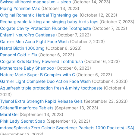
Swisse ultiboost magnesium + sleep
(October 14, 2023)
Piping Yohimbe Max
(October 13, 2023)
Original Romantic Herbal Tightening gel
(October 12, 2023)
Rechargeable talking and singing baby birds toys
(October 7, 2023)
Colgate Cavity Protection Fluoride Toothpaste
(October 7, 2023)
Enfamil NeuroPro Gentlease
(October 7, 2023)
Garnier Men Acno Fight Face Wash
(October 7, 2023)
Natrol Biotin 10000mg
(October 6, 2023)
Panadol Cold + Flu
(October 6, 2023)
Colgate Kids Battery Powered Toothbrush
(October 6, 2023)
Mothercare Baby Shampoo
(October 6, 2023)
Nature Made Super B Complex with C
(October 6, 2023)
Garnier Light Complete Duo Action Face Wash
(October 4, 2023)
Aquafresh triple protection fresh & minty toothpaste
(October 4,
2023)
Tylenol Extra Strength Rapid Release Gels
(September 23, 2023)
Sildenafil manforce Tablets
(September 13, 2023)
Maral Gel
(September 13, 2023)
Pink Lady Secret Soap
(September 13, 2023)
mdoneSplenda Zero Calorie Sweetener Packets 1000 Packets(USA)
(September 12, 2023)