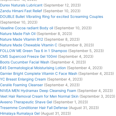
Durex Naturals Lubricant
(September 12, 2023)
Zandu Himani Fast Relief
(September 10, 2023)
DOUBLE Bullet Vibrating Ring for excited Screaming Couples
(September 10, 2023)
Vaseline Cocoa radiant Body oil
(September 10, 2023)
Nature Made Fish Oil
(September 8, 2023)
Nature Made Vitamin B12
(September 8, 2023)
Nature Made Chewable Vitamin C
(September 8, 2023)
FOLLOW ME Green Tea 6 in 1 Shampoo
(September 5, 2023)
CMS Supercool Freeze Gel 100ml
(September 4, 2023)
Boots Cucumber Facial Wash
(September 4, 2023)
E45 Dermatological Moisturising Lotion
(September 4, 2023)
Garnier Bright Complete Vitamin C Face Wash
(September 4, 2023)
YC Breast Enlarging Cream
(September 4, 2023)
CeraVe Foaming Cleanser
(September 4, 2023)
NIVEA MEN Hydramax Deep Cleansing Foam
(September 4, 2023)
Veet Hair Removal Cream for Men Normal Skin
(September 3, 2023)
Aveeno Therapeutic Shave Gel
(September 1, 2023)
Tresemme Conditioner Hair Fall Defense
(August 31, 2023)
Himalaya Rumalaya Gel
(August 31, 2023)