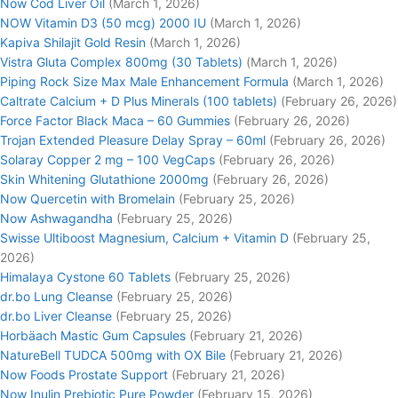
Now Cod Liver Oil
(March 1, 2026)
NOW Vitamin D3 (50 mcg) 2000 IU
(March 1, 2026)
Kapiva Shilajit Gold Resin
(March 1, 2026)
Vistra Gluta Complex 800mg (30 Tablets)
(March 1, 2026)
Piping Rock Size Max Male Enhancement Formula
(March 1, 2026)
Caltrate Calcium + D Plus Minerals (100 tablets)
(February 26, 2026)
Force Factor Black Maca – 60 Gummies
(February 26, 2026)
Trojan Extended Pleasure Delay Spray – 60ml
(February 26, 2026)
Solaray Copper 2 mg – 100 VegCaps
(February 26, 2026)
Skin Whitening Glutathione 2000mg
(February 26, 2026)
Now Quercetin with Bromelain
(February 25, 2026)
Now Ashwagandha
(February 25, 2026)
Swisse Ultiboost Magnesium, Calcium + Vitamin D
(February 25,
2026)
Himalaya Cystone 60 Tablets
(February 25, 2026)
dr.bo Lung Cleanse
(February 25, 2026)
dr.bo Liver Cleanse
(February 25, 2026)
Horbäach Mastic Gum Capsules
(February 21, 2026)
NatureBell TUDCA 500mg with OX Bile
(February 21, 2026)
Now Foods Prostate Support
(February 21, 2026)
Now Inulin Prebiotic Pure Powder
(February 15, 2026)