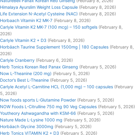
NatureBell Panax Korean Red Ginseng
(February 8, 2026)
Himalaya Ayurslim Weight Loss Capsule
(February 8, 2026)
Life Extension N-Acetyl Cysteine (NAC)
(February 8, 2026)
Horbaach Vitamin K2 MK-7
(February 8, 2026)
Carlyle Vitamin K2 MK-7 (100 mcg) – 150 softgels
(February 8,
2026)
Carlyle Vitamin K2 + D3
(February 8, 2026)
Horbäach Taurine Supplement 1500mg | 180 Capsules
(February 8,
2026)
Carlyle Cranberry
(February 6, 2026)
Herb Tonics Korean Red Panax Ginseng
(February 5, 2026)
Now L-Theanine (200 mg)
(February 5, 2026)
Doctor’s Best L-Theanine
(February 5, 2026)
Carlyle Acetyl L-Carnitine HCL (1,000 mg) – 100 capsules
(February
5, 2026)
Now foods sports L-Glutamine Powder
(February 5, 2026)
NOW Foods L-Citrulline 750 mg 90 Veg Capsules
(February 5, 2026)
Youtheory Ashwagandha with KSM-66
(February 5, 2026)
Nature Made L-Lysine 1000 mg
(February 5, 2026)
Horbäach Glycine 3000mg
(February 5, 2026)
Herb Tonics VITAMIN K2 + D3
(February 5, 2026)