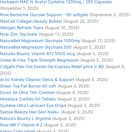
Horbaach NAC N Acetyl Cysteine 1200mg | 250 Capsules
(November 1, 2025)
Now Berberine Glucose Support – 90 softgels
(September 5, 2025)
NeoCell Collagen Beauty Builder
(August 20, 2025)
Allergan Refresh Tears
(August 20, 2025)
Now Zinc Glycinate
(August 13, 2025)
NatureBell Magnesium Glycinate 1000mg
(August 12, 2025)
NatureBell Magnesium Glycinate 500
(August 5, 2025)
Natures Bounty Vitamin B12 5000 mcg
(August 5, 2025)
Osteo Bi-Flex Triple Strength Magnesium
(August 5, 2025)
Colgate Pain Out Dental Gel Express Relief price in BD
(August 5,
2025)
dr.bo Kidney Cleanse Detox & Support
(August 5, 2025)
Green Tea Fat Burner 90 soft
(August 4, 2025)
Durex Air Ultra Thin Condom
(August 4, 2025)
Himalaya Confido 60 Tablets
(August 3, 2025)
Systane Ultra Lubricant Eye Drops
(August 3, 2025)
Swisse Beauty Hair Skin Nails+
(August 3, 2025)
Nature’s Bounty L Arginine
(August 3, 2025)
Now MK-7 Vitamin K-2
(August 3, 2025)
Indian Cialis tablet
(August 3, 2025)