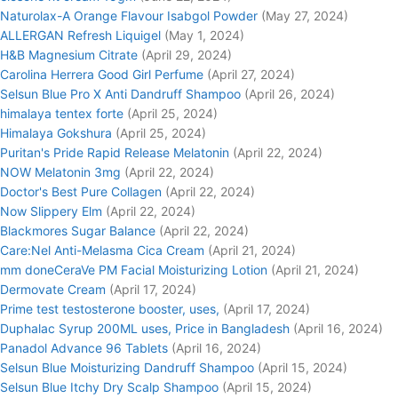
Naturolax-A Orange Flavour Isabgol Powder
(May 27, 2024)
ALLERGAN Refresh Liquigel
(May 1, 2024)
H&B Magnesium Citrate
(April 29, 2024)
Carolina Herrera Good Girl Perfume
(April 27, 2024)
Selsun Blue Pro X Anti Dandruff Shampoo
(April 26, 2024)
himalaya tentex forte
(April 25, 2024)
Himalaya Gokshura
(April 25, 2024)
Puritan's Pride Rapid Release Melatonin
(April 22, 2024)
NOW Melatonin 3mg
(April 22, 2024)
Doctor's Best Pure Collagen
(April 22, 2024)
Now Slippery Elm
(April 22, 2024)
Blackmores Sugar Balance
(April 22, 2024)
Care:Nel Anti-Melasma Cica Cream
(April 21, 2024)
mm doneCeraVe PM Facial Moisturizing Lotion
(April 21, 2024)
Dermovate Cream
(April 17, 2024)
Prime test testosterone booster, uses,
(April 17, 2024)
Duphalac Syrup 200ML uses, Price in Bangladesh
(April 16, 2024)
Panadol Advance 96 Tablets
(April 16, 2024)
Selsun Blue Moisturizing Dandruff Shampoo
(April 15, 2024)
Selsun Blue Itchy Dry Scalp Shampoo
(April 15, 2024)