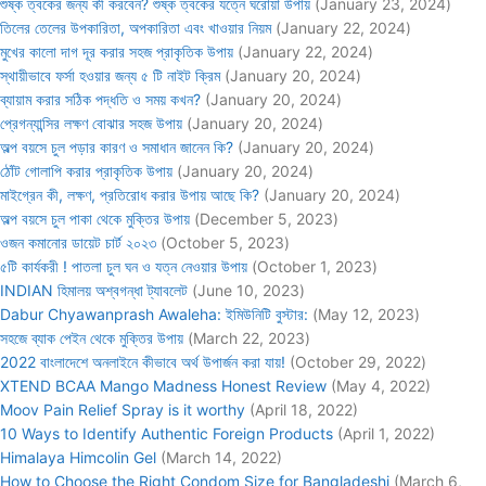
শুষ্ক ত্বকের জন্য কী করবেন? শুষ্ক ত্বকের যত্নে ঘরোয়া উপায়
(January 23, 2024)
তিলের তেলের উপকারিতা, অপকারিতা এবং খাওয়ার নিয়ম
(January 22, 2024)
মুখের কালো দাগ দূর করার সহজ প্রাকৃতিক উপায়
(January 22, 2024)
স্থায়ীভাবে ফর্সা হওয়ার জন্য ৫ টি নাইট ক্রিম
(January 20, 2024)
ব্যায়াম করার সঠিক পদ্ধতি ও সময় কখন?
(January 20, 2024)
প্রেগন্যান্সির লক্ষণ বোঝার সহজ উপায়
(January 20, 2024)
অল্প বয়সে চুল পড়ার কারণ ও সমাধান জানেন কি?
(January 20, 2024)
ঠোঁট গোলাপি করার প্রাকৃতিক উপায়
(January 20, 2024)
মাইগ্রেন কী, লক্ষণ, প্রতিরোধ করার উপায় আছে কি?
(January 20, 2024)
অল্প বয়সে চুল পাকা থেকে মুক্তির উপায়
(December 5, 2023)
ওজন কমানোর ডায়েট চার্ট ২০২৩
(October 5, 2023)
৫টি কার্যকরী ! পাতলা চুল ঘন ও যত্ন নেওয়ার উপায়
(October 1, 2023)
INDIAN হিমালয় অশ্বগন্ধা ট্যাবলেট
(June 10, 2023)
Dabur Chyawanprash Awaleha: ইমিউনিটি বুস্টার:
(May 12, 2023)
সহজে ব্যাক পেইন থেকে মুক্তির উপায়
(March 22, 2023)
2022 বাংলাদেশে অনলাইনে কীভাবে অর্থ উপার্জন করা যায়!
(October 29, 2022)
XTEND BCAA Mango Madness Honest Review
(May 4, 2022)
Moov Pain Relief Spray is it worthy
(April 18, 2022)
10 Ways to Identify Authentic Foreign Products
(April 1, 2022)
Himalaya Himcolin Gel
(March 14, 2022)
How to Choose the Right Condom Size for Bangladeshi
(March 6,