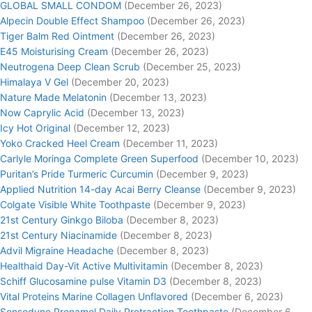
GLOBAL SMALL CONDOM
(December 26, 2023)
Alpecin Double Effect Shampoo
(December 26, 2023)
Tiger Balm Red Ointment
(December 26, 2023)
E45 Moisturising Cream
(December 26, 2023)
Neutrogena Deep Clean Scrub
(December 25, 2023)
Himalaya V Gel
(December 20, 2023)
Nature Made Melatonin
(December 13, 2023)
Now Caprylic Acid
(December 13, 2023)
Icy Hot Original
(December 12, 2023)
Yoko Cracked Heel Cream
(December 11, 2023)
Carlyle Moringa Complete Green Superfood
(December 10, 2023)
Puritan’s Pride Turmeric Curcumin
(December 9, 2023)
Applied Nutrition 14-day Acai Berry Cleanse
(December 9, 2023)
Colgate Visible White Toothpaste
(December 9, 2023)
21st Century Ginkgo Biloba
(December 8, 2023)
21st Century Niacinamide
(December 8, 2023)
Advil Migraine Headache
(December 8, 2023)
Healthaid Day-Vit Active Multivitamin
(December 8, 2023)
Schiff Glucosamine pulse Vitamin D3
(December 8, 2023)
Vital Proteins Marine Collagen Unflavored
(December 6, 2023)
Sensodyne Pronamel Daily Protraction Toothpaste
(December 6,