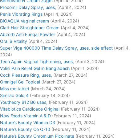
Betnovate N Cream 20gm
(April 4, 2024)
Procomil Delay Spray, uses,
(April 4, 2024)
Penis Vibrating Rings
(April 4, 2024)
BIOAQUA Vaginal cream
(April 4, 2024)
Glatt Hair Straightener Cream
(April 4, 2024)
Abzorb Anti Fungal Powder
(April 4, 2024)
Oral B Vitality
(April 4, 2024)
Super Viga 400000 Time Delay Spray, uses, side effect
(April 4,
2024)
Teen Again Vaginal Tightening, uses,
(April 3, 2024)
Volini Pain Relief Gel in Bangladesh
(April 1, 2024)
Cock Pleasure Ring, uses,
(March 27, 2024)
Omnigel Gel Topical
(March 27, 2024)
Miss me tablet
(March 24, 2024)
Similac Gold 4
(February 14, 2024)
Youtheory B12 B6 uses,
(February 11, 2024)
Vitabiotics Cardioace Original
(February 11, 2024)
Now Foods Vitamin A & D
(February 11, 2024)
Nature’s Bounty Vitamin D3
(February 11, 2024)
Nature’s Bounty Co Q-10
(February 11, 2024)
Nature’s Bounty Chromium Picolinate
(February 11, 2024)