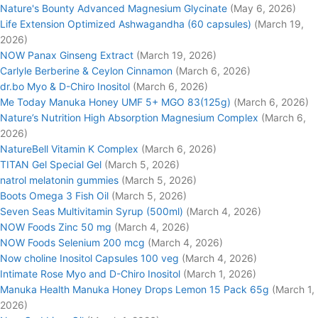
Nature's Bounty Advanced Magnesium Glycinate
(May 6, 2026)
Life Extension Optimized Ashwagandha (60 capsules)
(March 19,
2026)
NOW Panax Ginseng Extract
(March 19, 2026)
Carlyle Berberine & Ceylon Cinnamon
(March 6, 2026)
dr.bo Myo & D-Chiro Inositol
(March 6, 2026)
Me Today Manuka Honey UMF 5+ MGO 83(125g)
(March 6, 2026)
Nature’s Nutrition High Absorption Magnesium Complex
(March 6,
2026)
NatureBell Vitamin K Complex
(March 6, 2026)
TITAN Gel Special Gel
(March 5, 2026)
natrol melatonin gummies
(March 5, 2026)
Boots Omega 3 Fish Oil
(March 5, 2026)
Seven Seas Multivitamin Syrup (500ml)
(March 4, 2026)
NOW Foods Zinc 50 mg
(March 4, 2026)
NOW Foods Selenium 200 mcg
(March 4, 2026)
Now choline Inositol Capsules 100 veg
(March 4, 2026)
Intimate Rose Myo and D-Chiro Inositol
(March 1, 2026)
Manuka Health Manuka Honey Drops Lemon 15 Pack 65g
(March 1,
2026)